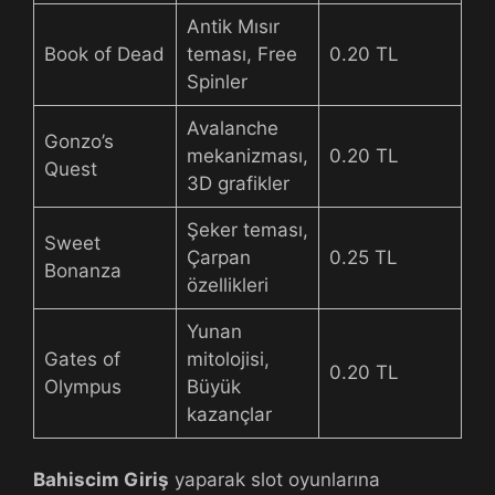
Antik Mısır
Book of Dead
teması, Free
0.20 TL
Spinler
Avalanche
Gonzo’s
mekanizması,
0.20 TL
Quest
3D grafikler
Şeker teması,
Sweet
Çarpan
0.25 TL
Bonanza
özellikleri
Yunan
Gates of
mitolojisi,
0.20 TL
Olympus
Büyük
kazançlar
Bahiscim Giriş
yaparak slot oyunlarına