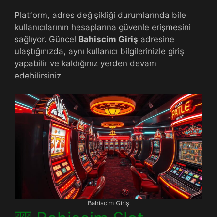
Platform, adres değişikliği durumlarında bile
kullanıcılarının hesaplarına güvenle erişmesini
sağlıyor. Güncel
Bahiscim Giriş
adresine
ulaştığınızda, aynı kullanıcı bilgilerinizle giriş
yapabilir ve kaldığınız yerden devam
edebilirsiniz.
Bahiscim Giriş