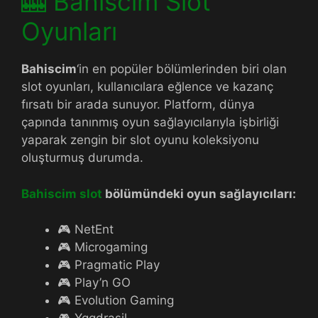
🎰 Bahiscim Slot
Oyunları
Bahiscim
‘in en popüler bölümlerinden biri olan
slot oyunları, kullanıcılara eğlence ve kazanç
fırsatı bir arada sunuyor. Platform, dünya
çapında tanınmış oyun sağlayıcılarıyla işbirliği
yaparak zengin bir slot oyunu koleksiyonu
oluşturmuş durumda.
Bahiscim slot
bölümündeki oyun sağlayıcıları:
🎮 NetEnt
🎮 Microgaming
🎮 Pragmatic Play
🎮 Play’n GO
🎮 Evolution Gaming