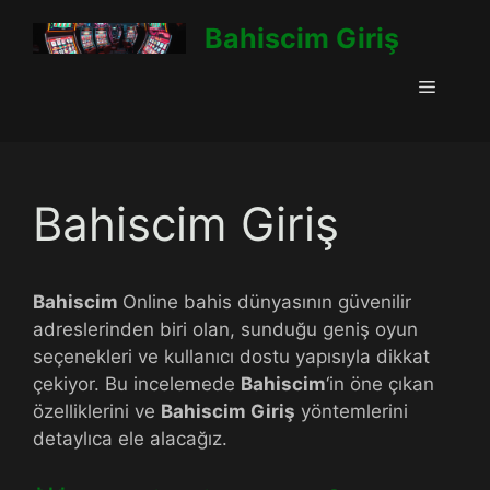
İçeriğe
Bahiscim Giriş
atla
Menü
Bahiscim Giriş
Bahiscim
Online bahis dünyasının güvenilir
adreslerinden biri olan, sunduğu geniş oyun
seçenekleri ve kullanıcı dostu yapısıyla dikkat
çekiyor. Bu incelemede
Bahiscim
‘in öne çıkan
özelliklerini ve
Bahiscim Giriş
yöntemlerini
detaylıca ele alacağız.