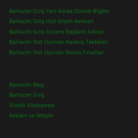
Bahiscim Giriş Yeni Adres Güncel Bilgiler
Bahiscim Giriş Hızlı Erişim Rehberi
Bahiscim Giriş Güvenli Bağlantı Adresi
Bahiscim Slot Oyunları Kazanç Taktikleri
Bahiscim Slot Oyunları Bonus Fırsatları
Bahiscim Blog
Bahiscim Giriş
Gizlilik Sözleşmesi
Reklam ve İletişim