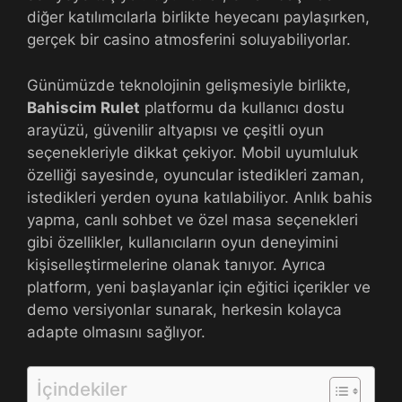
diğer katılımcılarla birlikte heyecanı paylaşırken,
gerçek bir casino atmosferini soluyabiliyorlar.
Günümüzde teknolojinin gelişmesiyle birlikte,
Bahiscim Rulet
platformu da kullanıcı dostu
arayüzü, güvenilir altyapısı ve çeşitli oyun
seçenekleriyle dikkat çekiyor. Mobil uyumluluk
özelliği sayesinde, oyuncular istedikleri zaman,
istedikleri yerden oyuna katılabiliyor. Anlık bahis
yapma, canlı sohbet ve özel masa seçenekleri
gibi özellikler, kullanıcıların oyun deneyimini
kişiselleştirmelerine olanak tanıyor. Ayrıca
platform, yeni başlayanlar için eğitici içerikler ve
demo versiyonlar sunarak, herkesin kolayca
adapte olmasını sağlıyor.
İçindekiler