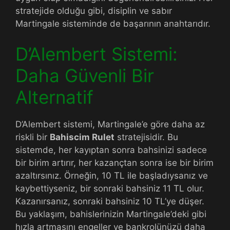
stratejide olduğu gibi, disiplin ve sabır
Martingale sisteminde de başarının anahtarıdır.
D’Alembert Sistemi:
Daha Güvenli Bir
Alternatif
D’Alembert sistemi, Martingale’e göre daha az
riskli bir
Bahiscim Rulet
stratejisidir. Bu
sistemde, her kayıptan sonra bahsinizi sadece
bir birim artırır, her kazançtan sonra ise bir birim
azaltırsınız. Örneğin, 10 TL ile başladıysanız ve
kaybettiyseniz, bir sonraki bahsiniz 11 TL olur.
Kazanırsanız, sonraki bahsiniz 10 TL’ye düşer.
Bu yaklaşım, bahislerinizin Martingale’deki gibi
hızla artmasını engeller ve bankrolünüzü daha