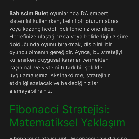
Bahiscim Rulet
oyunlarında D’Alembert
sistemini kullanırken, belirli bir oturum süresi
veya kazanç hedefi belirlemeniz önemlidir.
Hedefinize ulaştığınızda veya belirlediğiniz süre
dolduğunda oyunu bırakmak, disiplinli bir
oyuncu olmanın gereğidir. Ayrıca, bu stratejiyi
kullanırken duygusal kararlar vermekten
kaçınmalı ve sistemi tutarlı bir şekilde
uygulamalısınız. Aksi takdirde, stratejinin
etkinliği azalacak ve beklediğiniz ları
alamayabilirsiniz.
Fibonacci Stratejisi:
Matematiksel Yaklaşım
Fibonacci stratejisi, ünlü Fibonacci sayı dizisine