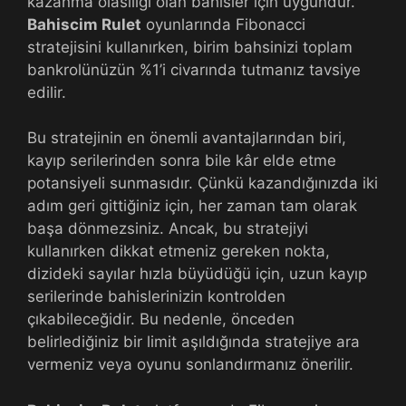
kazanma olasılığı olan bahisler için uygundur.
Bahiscim Rulet
oyunlarında Fibonacci
stratejisini kullanırken, birim bahsinizi toplam
bankrolünüzün %1’i civarında tutmanız tavsiye
edilir.
Bu stratejinin en önemli avantajlarından biri,
kayıp serilerinden sonra bile kâr elde etme
potansiyeli sunmasıdır. Çünkü kazandığınızda iki
adım geri gittiğiniz için, her zaman tam olarak
başa dönmezsiniz. Ancak, bu stratejiyi
kullanırken dikkat etmeniz gereken nokta,
dizideki sayılar hızla büyüdüğü için, uzun kayıp
serilerinde bahislerinizin kontrolden
çıkabileceğidir. Bu nedenle, önceden
belirlediğiniz bir limit aşıldığında stratejiye ara
vermeniz veya oyunu sonlandırmanız önerilir.